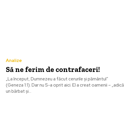
Analize
Să ne ferim de contrafaceri!
„La început, Dumnezeu a făcut cerurile şi pământul”
(Geneza 1:1). Dar nu S-a oprit aici. El a creat oamenii – „adică
un bărbat și...