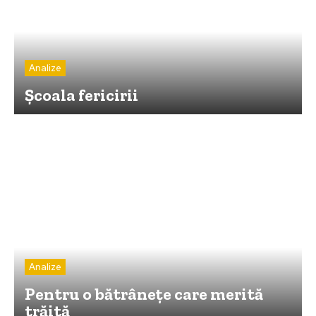
Analize
Şcoala fericirii
Analize
Pentru o bătrâneţe care merită
trăită