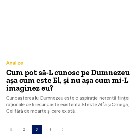
Analize
Cum pot să-L cunosc pe Dumnezeu
așa cum este El, și nu așa cum mi-L
imaginez eu?
Cunoașterea lui Dumnezeu este o aspiraţie inerentă fiinţei
raţionale ce Îi recunoaște existenţa. El este Alfa și Omega,
Cel fără de moarte și care există...
2
3
4