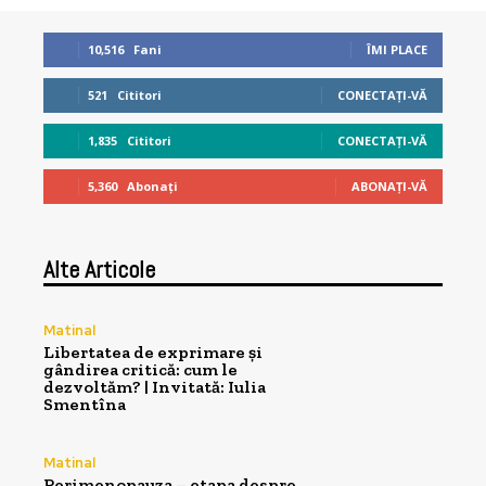
10,516
Fani
ÎMI PLACE
521
Cititori
CONECTAȚI-VĂ
1,835
Cititori
CONECTAȚI-VĂ
5,360
Abonați
ABONAȚI-VĂ
Alte Articole
Matinal
Libertatea de exprimare și
gândirea critică: cum le
dezvoltăm? | Invitată: Iulia
Smentîna
Matinal
Perimenopauza – etapa despre