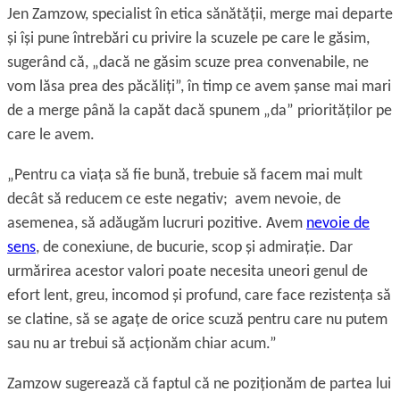
Jen Zamzow, specialist în etica sănătăţii, merge mai departe
și își pune întrebări cu privire la scuzele pe care le găsim,
sugerând că, „dacă ne găsim scuze prea convenabile, ne
vom lăsa prea des păcăliţi”, în timp ce avem șanse mai mari
de a merge până la capăt dacă spunem „da” priorităţilor pe
care le avem.
„Pentru ca viaţa să fie bună, trebuie să facem mai mult
decât să reducem ce este negativ; avem nevoie, de
asemenea, să adăugăm lucruri pozitive. Avem
nevoie de
sens
, de conexiune, de bucurie, scop și admiraţie. Dar
urmărirea acestor valori poate necesita uneori genul de
efort lent, greu, incomod și profund, care face rezistenţa să
se clatine, să se agaţe de orice scuză pentru care nu putem
sau nu ar trebui să acţionăm chiar acum.”
Zamzow sugerează că faptul că ne poziţionăm de partea lui