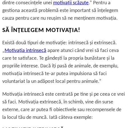
dintre consecinţele unei
motivaţii scăzute
.” Pentru a
gestiona această problemă este important să înţelegem
cauza pentru care nu reușim să ne menţinem motivaţia.
SĂ ÎNŢELEGEM MOTIVAŢIA!
Există două tipuri de motivaţie: intrinsecă și extrinsecă.
„
Motivaţia intrinsecă
apare atunci când vrei să faci ceva
care te satisface. Te gândești la propria bunăstare și la
propriile interese. Dacă îţi pasă de animale, de exemplu,
motivaţia intrinsecă te-ar putea impulsiona să faci
voluntariat la un adăpost local pentru animale.”
Motivaţia intrinsecă este centrată pe tine și pe ceea ce vrei
să faci. Motivaţia extrinsecă, în schimb, vine din surse
externe, care ar putea fi obiectivele sau recompensele de
la locul tău de muncă. Iată câteva exemple: