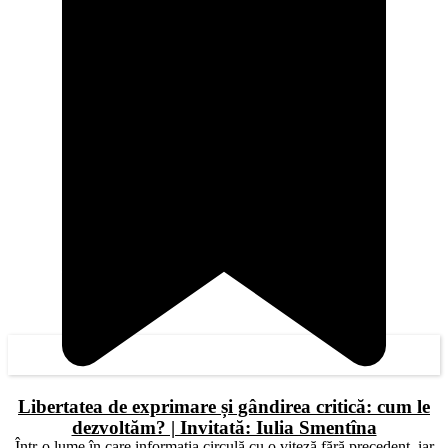
Libertatea de exprimare și gândirea critică: cum le
dezvoltăm? | Invitată: Iulia Smentîna
Într-o lume în care informația circulă cu o viteză fără precedent, iar