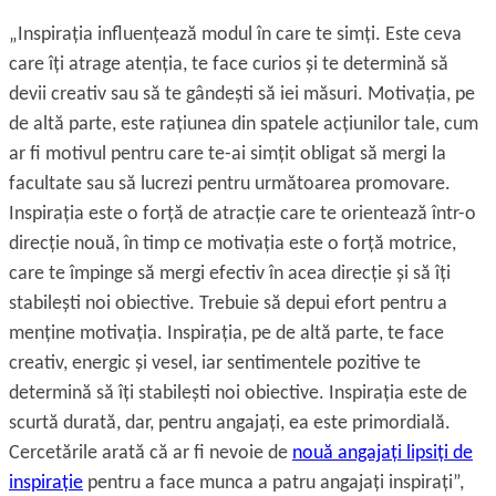
„Inspiraţia influenţează modul în care te simţi. Este ceva
care îţi atrage atenţia, te face curios și te determină să
devii creativ sau să te gândești să iei măsuri. Motivaţia, pe
de altă parte, este raţiunea din spatele acţiunilor tale, cum
ar fi motivul pentru care te-ai simţit obligat să mergi la
facultate sau să lucrezi pentru următoarea promovare.
Inspiraţia este o forţă de atracţie care te orientează într-o
direcţie nouă, în timp ce motivaţia este o forţă motrice,
care te împinge să mergi efectiv în acea direcţie și să îţi
stabilești noi obiective. Trebuie să depui efort pentru a
menţine motivaţia. Inspiraţia, pe de altă parte, te face
creativ, energic și vesel, iar sentimentele pozitive te
determină să îţi stabilești noi obiective. Inspiraţia este de
scurtă durată, dar, pentru angajaţi, ea este primordială.
Cercetările arată că ar fi nevoie de
nouă angajaţi lipsiţi de
inspiraţie
pentru a face munca a patru angajaţi inspiraţi”,