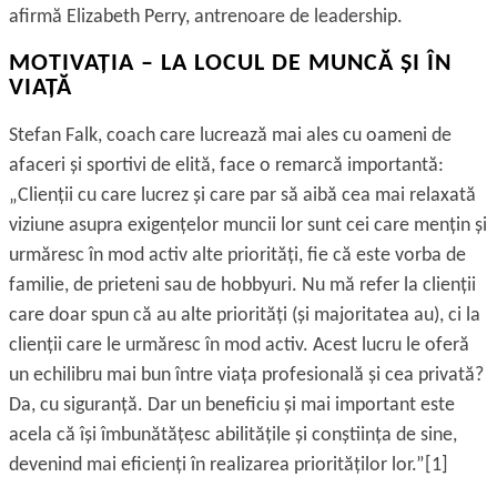
afirmă Elizabeth Perry, antrenoare de leadership.
MOTIVAŢIA – LA LOCUL DE MUNCĂ ȘI ÎN
VIAŢĂ
Stefan Falk, coach care lucrează mai ales cu oameni de
afaceri și sportivi de elită, face o remarcă importantă:
„Clienţii cu care lucrez și care par să aibă cea mai relaxată
viziune asupra exigenţelor muncii lor sunt cei care menţin și
urmăresc în mod activ alte priorităţi, fie că este vorba de
familie, de prieteni sau de hobbyuri. Nu mă refer la clienţii
care doar spun că au alte priorităţi (și majoritatea au), ci la
clienţii care le urmăresc în mod activ. Acest lucru le oferă
un echilibru mai bun între viaţa profesională și cea privată?
Da, cu siguranţă. Dar un beneficiu și mai important este
acela că își îmbunătăţesc abilităţile și conștiinţa de sine,
devenind mai eficienţi în realizarea priorităţilor lor.”
[1]