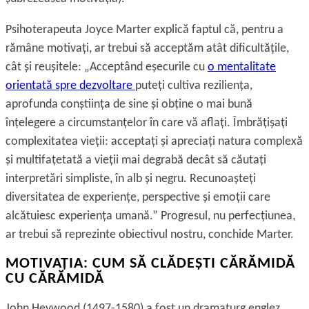
Psihoterapeuta Joyce Marter explică faptul că, pentru a
rămâne motivaţi, ar trebui să acceptăm atât dificultăţile,
cât și reușitele: „Acceptând eșecurile cu
o mentalitate
orientată spre dezvoltare
puteţi cultiva rezilienţa,
aprofunda conștiinţa de sine și obţine o mai bună
înţelegere a circumstanţelor în care vă aflaţi. Îmbrăţișaţi
complexitatea vieţii: acceptaţi și apreciaţi natura complexă
și multifaţetată a vieţii mai degrabă decât să căutaţi
interpretări simpliste, în alb și negru. Recunoașteţi
diversitatea de experienţe, perspective și emoţii care
alcătuiesc experienţa umană.” Progresul, nu perfecţiunea,
ar trebui să reprezinte obiectivul nostru, conchide Marter.
MOTIVAŢIA: CUM SĂ CLĂDEȘTI CĂRĂMIDĂ
CU CĂRĂMIDĂ
John Heywood (1497-1580) a fost un dramaturg englez