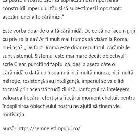
că poate fi foarte ușor să supraestimezi importanţa
construirii imperiului tău și să subestimezi importanţa
așezării unei alte cărămizi.”
Este vorba doar de o altă cărămidă. De ce să ne facem griji
cu privire la ea? Ar fi mult mai frumos să visăm la Roma,
nu-i așa? „De fapt, Roma este doar rezultatul, cărămizile
sunt sistemul. Sistemul este mai mare decât obiectivul”,
scrie Clear, punctând faptul că, deși a așeza câte o
cărămidă o dată nu înseamnă nici multă muncă, nici multă
măreţie, rezistenţă sau inteligenţă, imperiul se va clădi
tocmai prin această trudă zilnică. Iar faptul că înţelegem
valoarea fiecărui efort și a fiecărui moment cheltuit pentru
îndeplinirea obiectivului nostru ne ajută să ţinem vie
motivaţia.
Sursă: https://semneletimpului.ro/