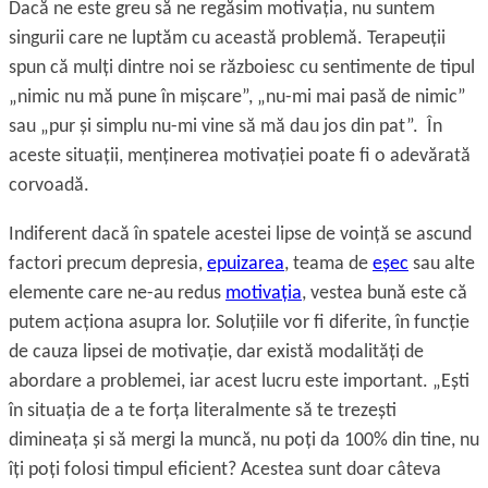
Dacă ne este greu să ne regăsim motivaţia, nu suntem
singurii care ne luptăm cu această problemă. Terapeuţii
spun că mulţi dintre noi se războiesc cu sentimente de tipul
„nimic nu mă pune în mișcare”, „nu-mi mai pasă de nimic”
sau „pur și simplu nu-mi vine să mă dau jos din pat”. În
aceste situaţii, menţinerea motivaţiei poate fi o adevărată
corvoadă.
Indiferent dacă în spatele acestei lipse de voinţă se ascund
factori precum depresia,
epuizarea
, teama de
eșec
sau alte
elemente care ne-au redus
motivaţia
, vestea bună este că
putem acţiona asupra lor. Soluţiile vor fi diferite, în funcţie
de cauza lipsei de motivaţie, dar există modalităţi de
abordare a problemei, iar acest lucru este important. „Ești
în situaţia de a te forţa literalmente să te trezești
dimineaţa și să mergi la muncă, nu poţi da 100% din tine, nu
îţi poţi folosi timpul eficient? Acestea sunt doar câteva