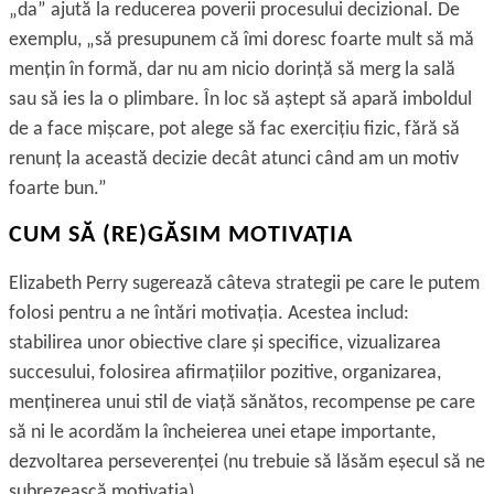
„da” ajută la reducerea poverii procesului decizional. De
exemplu, „să presupunem că îmi doresc foarte mult să mă
menţin în formă, dar nu am nicio dorinţă să merg la sală
sau să ies la o plimbare. În loc să aștept să apară imboldul
de a face mișcare, pot alege să fac exerciţiu fizic, fără să
renunţ la această decizie decât atunci când am un motiv
foarte bun.”
CUM SĂ (RE)GĂSIM MOTIVAŢIA
Elizabeth Perry sugerează câteva strategii pe care le putem
folosi pentru a ne întări motivaţia. Acestea includ:
stabilirea unor obiective clare și specifice, vizualizarea
succesului, folosirea afirmaţiilor pozitive, organizarea,
menţinerea unui stil de viaţă sănătos, recompense pe care
să ni le acordăm la încheierea unei etape importante,
dezvoltarea perseverenţei (nu trebuie să lăsăm eșecul să ne
șubrezească motivaţia).