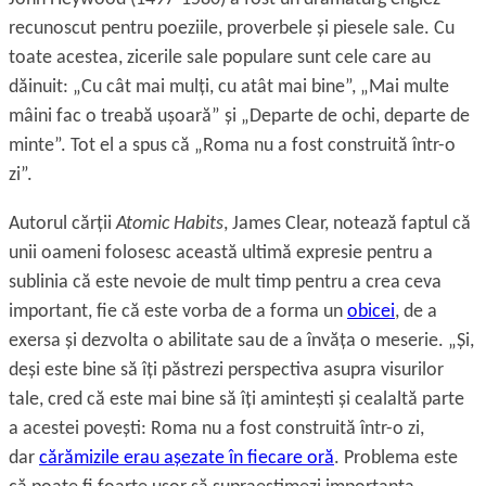
recunoscut pentru poeziile, proverbele și piesele sale. Cu
toate acestea, zicerile sale populare sunt cele care au
dăinuit: „Cu cât mai mulţi, cu atât mai bine”, „Mai multe
mâini fac o treabă ușoară” și „Departe de ochi, departe de
minte”. Tot el a spus că „Roma nu a fost construită într-o
zi”.
Autorul cărţii
Atomic Habits
, James Clear, notează faptul că
unii oameni folosesc această ultimă expresie pentru a
sublinia că este nevoie de mult timp pentru a crea ceva
important, fie că este vorba de a forma un
obicei
, de a
exersa și dezvolta o abilitate sau de a învăţa o meserie. „Și,
deși este bine să îţi păstrezi perspectiva asupra visurilor
tale, cred că este mai bine să îţi amintești și cealaltă parte
a acestei povești: Roma nu a fost construită într-o zi,
dar
cărămizile erau așezate în fiecare oră
. Problema este