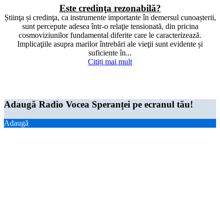
Este credinţa rezonabilă?
Știinţa și credinţa, ca instrumente importante în demersul cunoașterii,
sunt percepute adesea într-o relaţie tensionată, din pricina
cosmoviziunilor fundamental diferite care le caracterizează.
Implicaţiile asupra marilor întrebări ale vieţii sunt evidente și
suficiente în...
Citiți mai mult
© Toate drepturile rezervate 2019, S.C. „RADIO-RBS” S.R.L. MD-2038, mun.
Chişinău, Bd. Decebal, nr. 76, of. 306 tel. 022 99-88-66 / +373 67 125 802
Adaugă Radio Vocea Speranței pe ecranul tău!
Adaugă