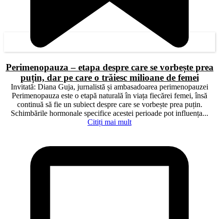
Perimenopauza – etapa despre care se vorbește prea
puțin, dar pe care o trăiesc milioane de femei
Invitată: Diana Guja, jurnalistă și ambasadoarea perimenopauzei
Perimenopauza este o etapă naturală în viața fiecărei femei, însă
continuă să fie un subiect despre care se vorbește prea puțin.
Schimbările hormonale specifice acestei perioade pot influența...
Citiți mai mult