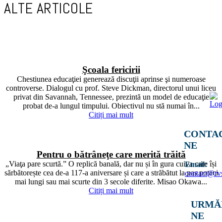
ALTE ARTICOLE
Şcoala fericirii
Chestiunea educaţiei generează discuţii aprinse şi numeroase
controverse. Dialogul cu prof. Steve Dickman, directorul unui liceu
privat din Savannah, Tennessee, prezintă un model de educaţie
probat de-a lungul timpului. Obiectivul nu stă numai în...
Citiți mai mult
CONTAC
NE
Pentru o bătrâneţe care merită trăită
„Viaţa pare scurtă.” O replică banală, dar nu și în gura cuiva care își
Email:
sărbătorește cea de-a 117-a aniversare și care a străbătut la pas poteci
contact@rv
mai lungi sau mai scurte din 3 secole diferite. Misao Okawa...
Citiți mai mult
URMĂR
NE