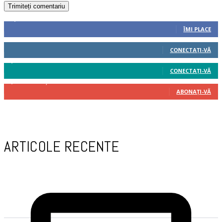
10,516
Fani
ÎMI PLACE
521
Cititori
CONECTAȚI-VĂ
1,836
Cititori
CONECTAȚI-VĂ
5,360
Abonați
ABONAȚI-VĂ
ARTICOLE RECENTE