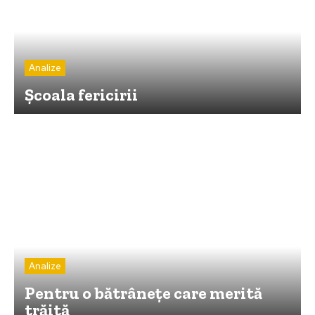
Analize
Şcoala fericirii
Analize
Pentru o bătrâneţe care merită
trăită