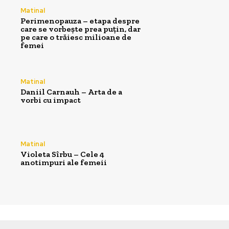
Matinal
Perimenopauza – etapa despre
care se vorbește prea puțin, dar
pe care o trăiesc milioane de
femei
Matinal
Daniil Carnauh – Arta de a
vorbi cu impact
Matinal
Violeta Sîrbu – Cele 4
anotimpuri ale femeii