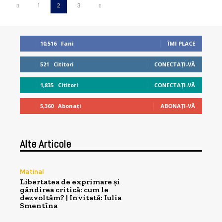
1
2
3
10,516
Fani
ÎMI PLACE
521
Cititori
CONECTAȚI-VĂ
1,835
Cititori
CONECTAȚI-VĂ
5,360
Abonați
ABONAȚI-VĂ
Alte Articole
Matinal
Libertatea de exprimare și
gândirea critică: cum le
dezvoltăm? | Invitată: Iulia
Smentîna