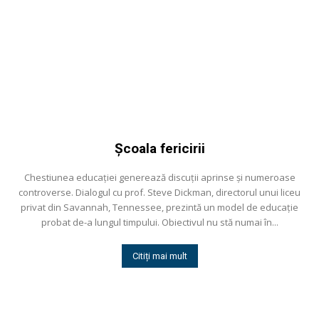
Şcoala fericirii
Chestiunea educaţiei generează discuţii aprinse şi numeroase
controverse. Dialogul cu prof. Steve Dickman, directorul unui liceu
privat din Savannah, Tennessee, prezintă un model de educaţie
probat de-a lungul timpului. Obiectivul nu stă numai în...
Citiți mai mult