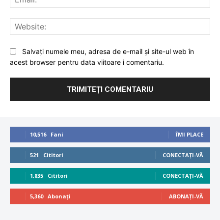
Web
Salvați numele meu, adresa de e-mail și site-ul web în
acest browser pentru data viitoare i comentariu.
10,516
Fani
ÎMI PLACE
521
Cititori
CONECTAȚI-VĂ
1,835
Cititori
CONECTAȚI-VĂ
5,360
Abonați
ABONAȚI-VĂ