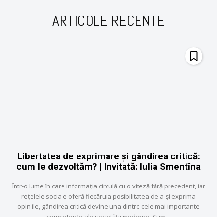
ARTICOLE RECENTE
Libertatea de exprimare și gândirea critică:
cum le dezvoltăm? | Invitată: Iulia Smentîna
Într-o lume în care informația circulă cu o viteză fără precedent, iar
rețelele sociale oferă fiecăruia posibilitatea de a-și exprima
opiniile, gândirea critică devine una dintre cele mai importante
competențe ale societății moderne. Cum...