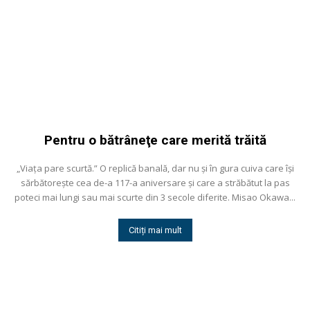
Pentru o bătrâneţe care merită trăită
„Viaţa pare scurtă.” O replică banală, dar nu și în gura cuiva care își
sărbătorește cea de-a 117-a aniversare și care a străbătut la pas
poteci mai lungi sau mai scurte din 3 secole diferite. Misao Okawa...
Citiți mai mult