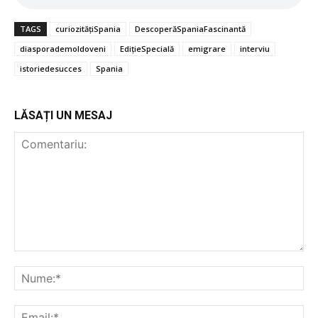
TAGS
curiozitățiSpania
DescoperăSpaniaFascinantă
diasporademoldoveni
EdițieSpecială
emigrare
interviu
istoriedesucces
Spania
LĂSAȚI UN MESAJ
Comentariu:
Nu
Ema