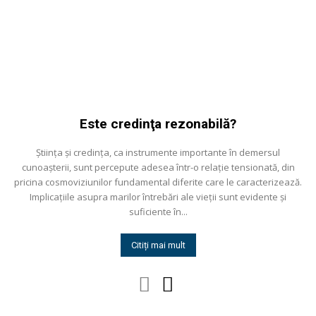
Este credinţa rezonabilă?
Știinţa și credinţa, ca instrumente importante în demersul
cunoașterii, sunt percepute adesea într-o relaţie tensionată, din
pricina cosmoviziunilor fundamental diferite care le caracterizează.
Implicaţiile asupra marilor întrebări ale vieţii sunt evidente și
suficiente în...
Citiți mai mult