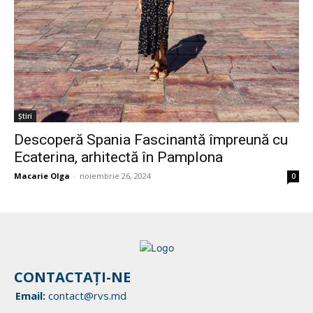
Știri
Descoperă Spania Fascinantă împreună cu
Ecaterina, arhitectă în Pamplona
Macarie Olga
-
noiembrie 26, 2024
0
CONTACTAȚI-NE
Email:
contact@rvs.md