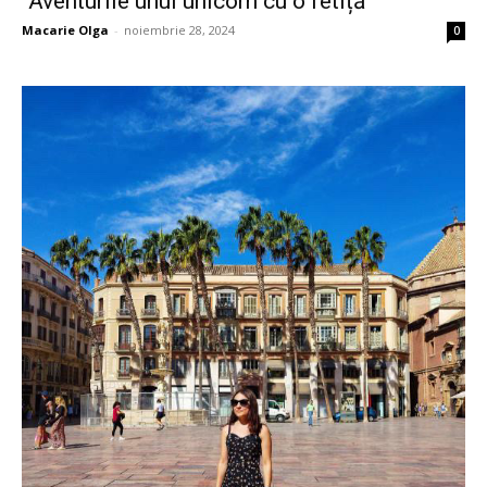
“Aventurile unui unicorn cu o fetiță”
Macarie Olga
-
noiembrie 28, 2024
0