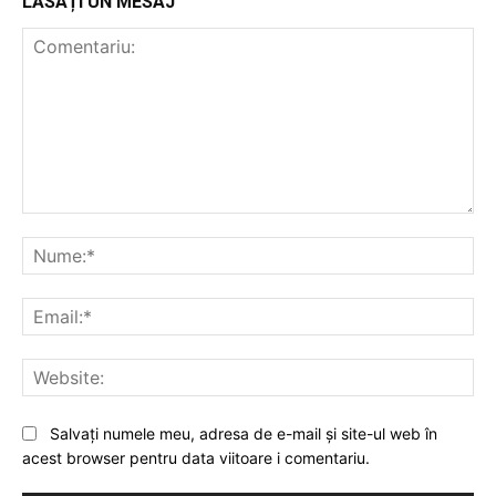
LĂSAȚI UN MESAJ
Comentariu:
Nu
Ema
Web
Salvați numele meu, adresa de e-mail și site-ul web în
acest browser pentru data viitoare i comentariu.