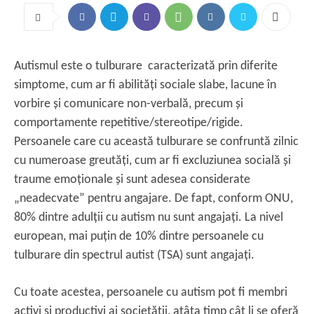
Autismul este o tulburare caracterizată prin diferite
simptome, cum ar fi abilități sociale slabe, lacune în
vorbire și comunicare non-verbală, precum și
comportamente repetitive/stereotipe/rigide.
Persoanele care cu această tulburare se confruntă zilnic
cu numeroase greutăți, cum ar fi excluziunea socială și
traume emoționale și sunt adesea considerate
„neadecvate” pentru angajare. De fapt, conform ONU,
80% dintre adulții cu autism nu sunt angajați. La nivel
european, mai puțin de 10% dintre persoanele cu
tulburare din spectrul autist (TSA) sunt angajați.
Cu toate acestea, persoanele cu autism pot fi membri
activi și productivi ai societății, atâta timp cât li se oferă