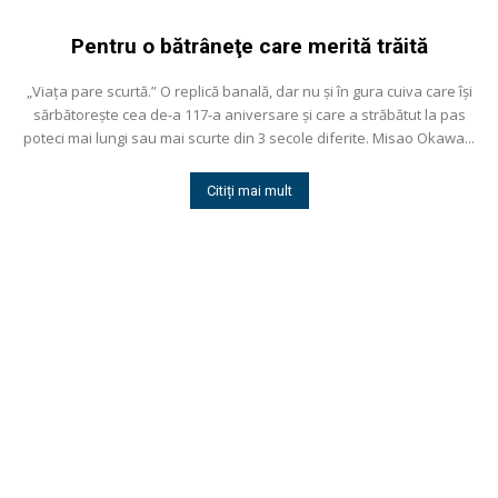
Pentru o bătrâneţe care merită trăită
„Viaţa pare scurtă.” O replică banală, dar nu și în gura cuiva care își
sărbătorește cea de-a 117-a aniversare și care a străbătut la pas
poteci mai lungi sau mai scurte din 3 secole diferite. Misao Okawa...
Citiți mai mult