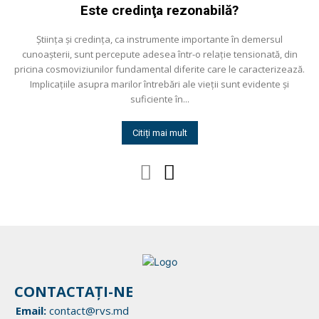
Este credinţa rezonabilă?
Știinţa și credinţa, ca instrumente importante în demersul
cunoașterii, sunt percepute adesea într-o relaţie tensionată, din
pricina cosmoviziunilor fundamental diferite care le caracterizează.
Implicaţiile asupra marilor întrebări ale vieţii sunt evidente și
suficiente în...
Citiți mai mult
CONTACTAȚI-NE
Email:
contact@rvs.md