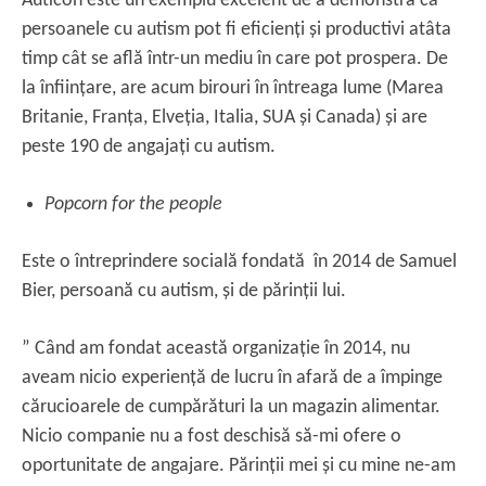
Auticon este un exemplu excelent de a demonstra că
persoanele cu autism pot fi eficienți și productivi atâta
timp cât se află într-un mediu în care pot prospera. De
la înființare, are acum birouri în întreaga lume (Marea
Britanie, Franța, Elveția, Italia, SUA și Canada) și are
peste 190 de angajați cu autism.
Popcorn for the people
Este o întreprindere socială fondată în 2014 de Samuel
Bier, persoană cu autism, și de părinții lui.
” Când am fondat această organizație în 2014, nu
aveam nicio experiență de lucru în afară de a împinge
cărucioarele de cumpărături la un magazin alimentar.
Nicio companie nu a fost deschisă să-mi ofere o
oportunitate de angajare. Părinții mei și cu mine ne-am