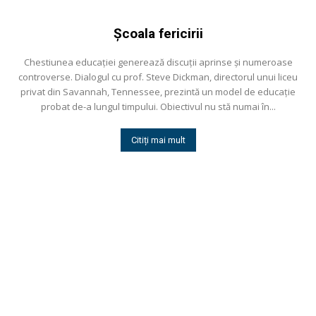
Şcoala fericirii
Chestiunea educaţiei generează discuţii aprinse şi numeroase
controverse. Dialogul cu prof. Steve Dickman, directorul unui liceu
privat din Savannah, Tennessee, prezintă un model de educaţie
probat de-a lungul timpului. Obiectivul nu stă numai în...
Citiți mai mult