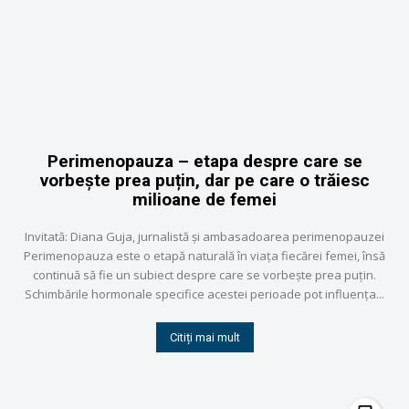
Perimenopauza – etapa despre care se
vorbește prea puțin, dar pe care o trăiesc
milioane de femei
Invitată: Diana Guja, jurnalistă și ambasadoarea perimenopauzei
Perimenopauza este o etapă naturală în viața fiecărei femei, însă
continuă să fie un subiect despre care se vorbește prea puțin.
Schimbările hormonale specifice acestei perioade pot influența...
Citiți mai mult