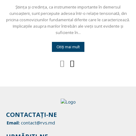
Știinţa și credinţa, ca instrumente importante în demersul
cunoașterii, sunt percepute adesea într-o relaţie tensionată, din
pricina cosmoviziunilor fundamental diferite care le caracterizează.
Implicaţiile asupra marilor întrebări ale vieţii sunt evidente și
suficiente în...
Citiți mai mult
CONTACTAȚI-NE
Email:
contact@rvs.md