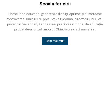
Şcoala fericirii
Chestiunea educaţiei generează discuţii aprinse şi numeroase
controverse. Dialogul cu prof. Steve Dickman, directorul unui liceu
privat din Savannah, Tennessee, prezintă un model de educaţie
probat de-a lungul timpului. Obiectivul nu stă numai în...
Citiți mai mult