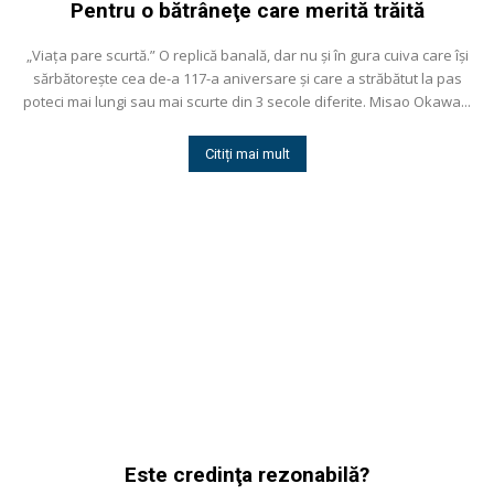
Pentru o bătrâneţe care merită trăită
„Viaţa pare scurtă.” O replică banală, dar nu și în gura cuiva care își
sărbătorește cea de-a 117-a aniversare și care a străbătut la pas
poteci mai lungi sau mai scurte din 3 secole diferite. Misao Okawa...
Citiți mai mult
Este credinţa rezonabilă?