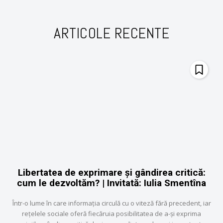
ARTICOLE RECENTE
Libertatea de exprimare și gândirea critică:
cum le dezvoltăm? | Invitată: Iulia Smentîna
Într-o lume în care informația circulă cu o viteză fără precedent, iar
rețelele sociale oferă fiecăruia posibilitatea de a-și exprima