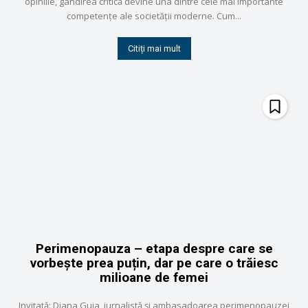
opiniile, gândirea critică devine una dintre cele mai importante
competențe ale societății moderne. Cum...
Citiți mai mult
Perimenopauza – etapa despre care se
vorbește prea puțin, dar pe care o trăiesc
milioane de femei
Invitată: Diana Guja, jurnalistă și ambasadoarea perimenopauzei