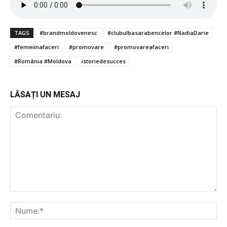
TAGS
#brandmoldovenesc
#clubulbasarabencelor #NadiaDarie
#femeiinafaceri
#promovare
#promovareafaceri
#România #Moldova
istoriedesucces
LĂSAȚI UN MESAJ
Comentariu:
Nu