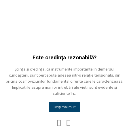
Este credinţa rezonabilă?
Știinţa și credinţa, ca instrumente importante în demersul
cunoașterii, sunt percepute adesea într-o relaţie tensionată, din
pricina cosmoviziunilor fundamental diferite care le caracterizează.
Implicaţiile asupra marilor întrebări ale vieţii sunt evidente și
suficiente în...
Citiți mai mult