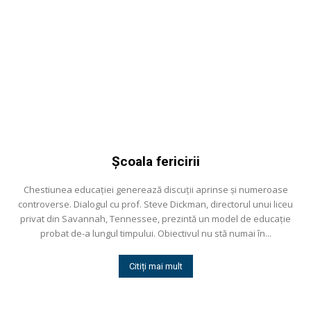
Şcoala fericirii
Chestiunea educaţiei generează discuţii aprinse şi numeroase
controverse. Dialogul cu prof. Steve Dickman, directorul unui liceu
privat din Savannah, Tennessee, prezintă un model de educaţie
probat de-a lungul timpului. Obiectivul nu stă numai în...
Citiți mai mult