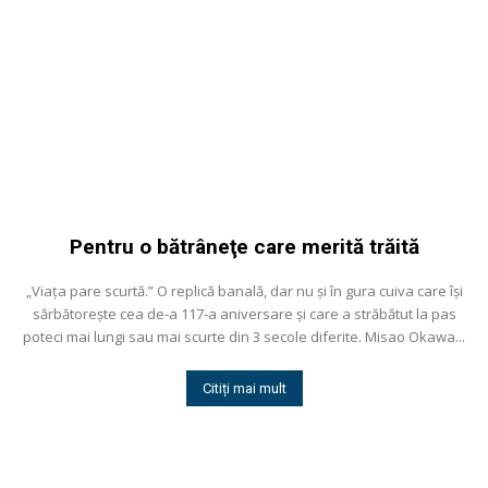
Pentru o bătrâneţe care merită trăită
„Viaţa pare scurtă.” O replică banală, dar nu și în gura cuiva care își
sărbătorește cea de-a 117-a aniversare și care a străbătut la pas
poteci mai lungi sau mai scurte din 3 secole diferite. Misao Okawa...
Citiți mai mult