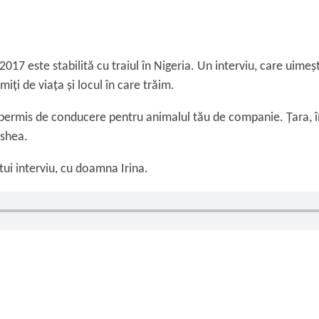
7 este stabilită cu traiul în Nigeria. Un interviu, care uimeșt
ți de viața și locul în care trăim.
n permis de conducere pentru animalul tău de companie. Țara, în c
 shea.
tui interviu, cu doamna Irina.
iu: