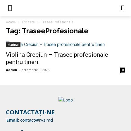
Acasă
Etichete
TraseeProfesionale
Tag: TraseeProfesionale
Matinal
Violina Creciun – Trasee profesionale
pentru tineri
admin
-
octombrie 1, 2025
0
CONTACTAȚI-NE
Email:
contact@rvs.md