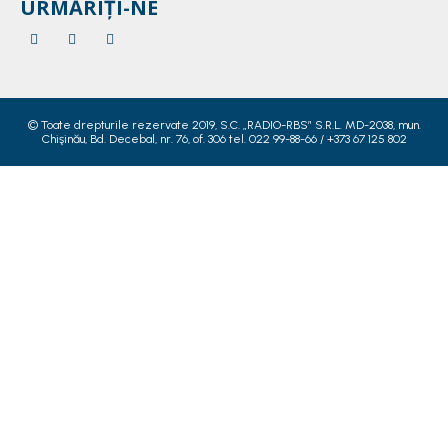
URMĂRIȚI-NE
© Toate drepturile rezervate 2019, S.C. „RADIO-RBS” S.R.L. MD-2038, mun.
Chişinău, Bd. Decebal, nr. 76, of. 306 tel. 022 99-88-66 / +373 67 125 802