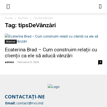
Acasă
Etichete
TipsDeVânzări
Tag: tipsDeVânzări
Matinal
Ecaterina Brad – Cum construim relații cu
clienții ca ele să aducă vânzări
admin
-
februarie 9, 2026
0
CONTACTAȚI-NE
Email:
contact@rvs.md