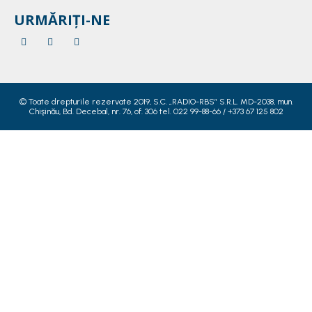
URMĂRIȚI-NE
© Toate drepturile rezervate 2019, S.C. „RADIO-RBS” S.R.L. MD-2038, mun.
Chişinău, Bd. Decebal, nr. 76, of. 306 tel. 022 99-88-66 / +373 67 125 802