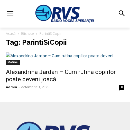
Acasă
Etichete
ParintiSiCopii
Tag: ParintiSiCopii
Matinal
Alexandrina Jardan – Cum rutina copiilor
poate deveni joacă
admin
-
octombrie 1, 2025
0