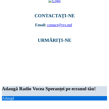
CONTACTAȚI-NE
Email:
contact@rvs.md
URMĂRIȚI-NE
© Toate drepturile rezervate 2019, S.C. „RADIO-RBS” S.R.L. MD-2038, mun.
Chişinău, Bd. Decebal, nr. 76, of. 306 tel. 022 99-88-66 / +373 67 125 802
Adaugă Radio Vocea Speranței pe ecranul tău!
Adaugă