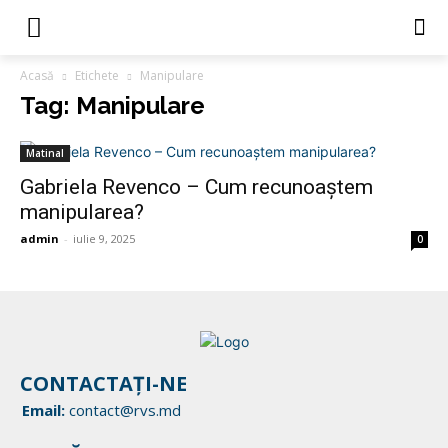
Acasă
Etichete
Manipulare
Tag: Manipulare
Matinal
Gabriela Revenco – Cum recunoaștem
manipularea?
admin
-
iulie 9, 2025
0
CONTACTAȚI-NE
Email:
contact@rvs.md