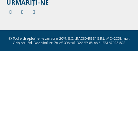
URMĂRIȚI-NE
© Toate drepturile rezervate 2019, S.C. „RADIO-RBS” S.R.L. MD-2038, mun.
Chişinău, Bd. Decebal, nr. 76, of. 306 tel. 022 99-88-66 / +373 67 125 802