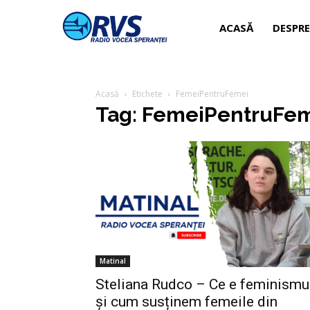
ACASĂ
DESPRE
Acasă
Etichete
FemeiPentruFemei
Tag: FemeiPentruFe
Matinal
Steliana Rudco – Ce e feminismu
și cum susținem femeile din