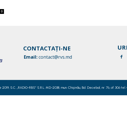
0
UR
CONTACTAȚI-NE
Email:
contact@rvs.md
019, S.C. „RADIO-RBS” S.R.L. MD-2038, mun. Chişinău, Bd. Decebal, nr. 76, of. 306 tel.