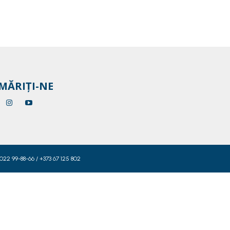
MĂRIȚI-NE
 022 99-88-66 / +373 67 125 802