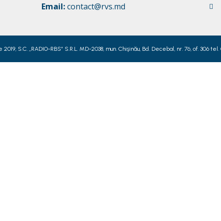
Email:
contact@rvs.md
019, S.C. „RADIO-RBS” S.R.L. MD-2038, mun. Chişinău, Bd. Decebal, nr. 76, of. 306 tel.