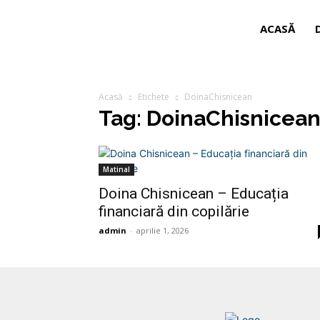
ACASĂ
Acasă
Etichete
DoinaChisnicean
Tag: DoinaChisnicea
Matinal
Doina Chisnicean – Educația
financiară din copilărie
admin
-
aprilie 1, 2026