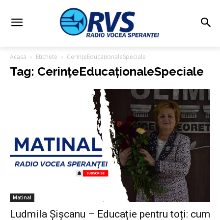
Acasă
Etichete
CerințeEducaționaleSpeciale
Tag: CerințeEducaționaleSpeciale
Matinal
Ludmila Șișcanu – Educație pentru toți: cum