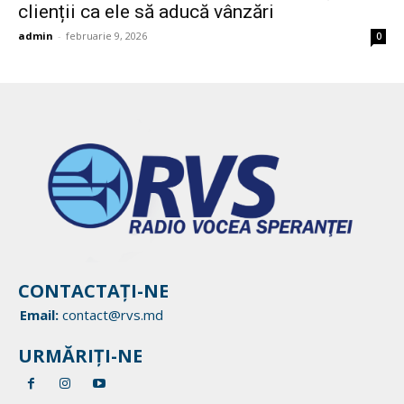
clienții ca ele să aducă vânzări
admin
-
februarie 9, 2026
0
CONTACTAȚI-NE
Email:
contact@rvs.md
URMĂRIȚI-NE