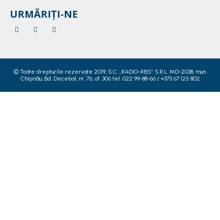
URMĂRIȚI-NE
© Toate drepturile rezervate 2019, S.C. „RADIO-RBS” S.R.L. MD-2038, mun.
Chişinău, Bd. Decebal, nr. 76, of. 306 tel. 022 99-88-66 / +373 67 125 802