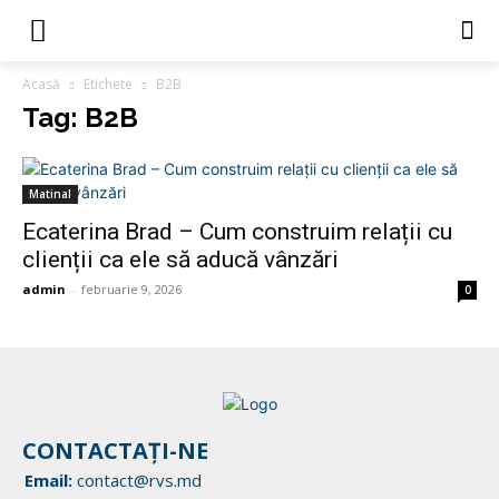
Acasă
Etichete
B2B
Tag: B2B
Matinal
Ecaterina Brad – Cum construim relații cu
clienții ca ele să aducă vânzări
admin
-
februarie 9, 2026
0
CONTACTAȚI-NE
Email:
contact@rvs.md