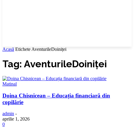
Acasă
Etichete
AventurileDoiniței
Tag: AventurileDoiniței
Matinal
Doina Chisnicean – Educația financiară din
copilărie
admin
-
aprilie 1, 2026
0