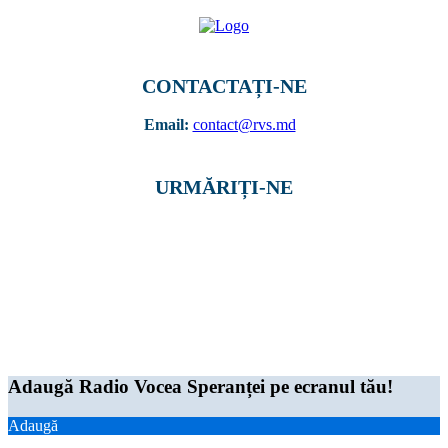
CONTACTAȚI-NE
Email:
contact@rvs.md
URMĂRIȚI-NE
© Toate drepturile rezervate 2019, S.C. „RADIO-RBS” S.R.L. MD-2038, mun.
Chişinău, Bd. Decebal, nr. 76, of. 306 tel. 022 99-88-66 / +373 67 125 802
Adaugă Radio Vocea Speranței pe ecranul tău!
Adaugă