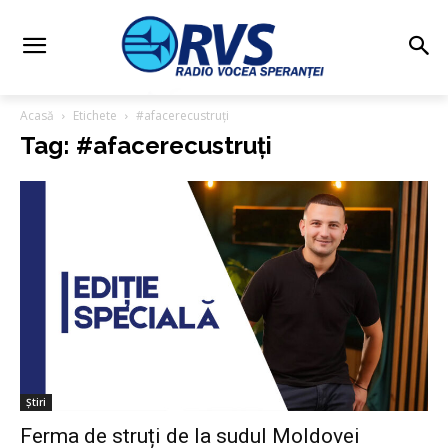
Acasă
Etichete
#afacerecustruți
Tag: #afacerecustruți
Știri
Ferma de struți de la sudul Moldovei