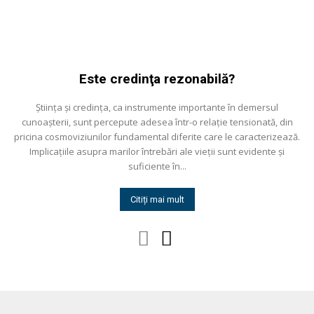
Este credinţa rezonabilă?
Știinţa și credinţa, ca instrumente importante în demersul
cunoașterii, sunt percepute adesea într-o relaţie tensionată, din
pricina cosmoviziunilor fundamental diferite care le caracterizează.
Implicaţiile asupra marilor întrebări ale vieţii sunt evidente și
suficiente în...
Citiți mai mult