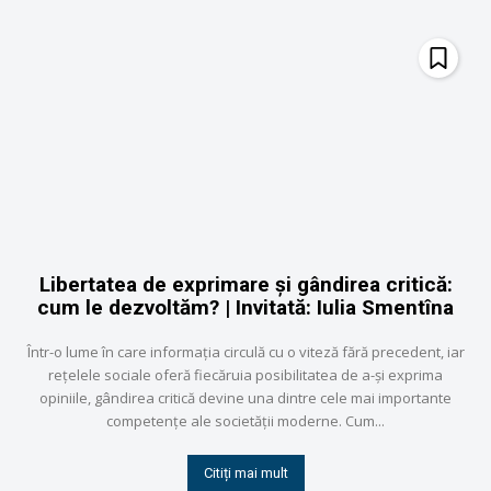
Libertatea de exprimare și gândirea critică:
cum le dezvoltăm? | Invitată: Iulia Smentîna
Într-o lume în care informația circulă cu o viteză fără precedent, iar
rețelele sociale oferă fiecăruia posibilitatea de a-și exprima
opiniile, gândirea critică devine una dintre cele mai importante
competențe ale societății moderne. Cum...
Citiți mai mult