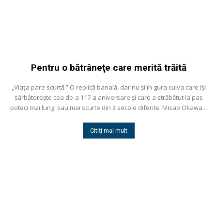
Pentru o bătrâneţe care merită trăită
„Viaţa pare scurtă.” O replică banală, dar nu și în gura cuiva care își
sărbătorește cea de-a 117-a aniversare și care a străbătut la pas
poteci mai lungi sau mai scurte din 3 secole diferite. Misao Okawa...
Citiți mai mult