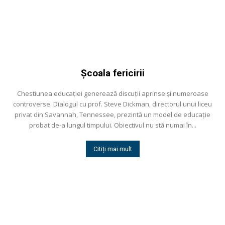
Şcoala fericirii
Chestiunea educaţiei generează discuţii aprinse şi numeroase
controverse. Dialogul cu prof. Steve Dickman, directorul unui liceu
privat din Savannah, Tennessee, prezintă un model de educaţie
probat de-a lungul timpului. Obiectivul nu stă numai în...
Citiți mai mult