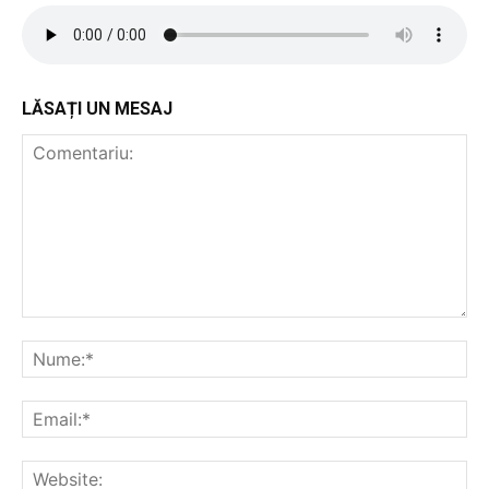
LĂSAȚI UN MESAJ
Comentariu:
Nu
Ema
Web