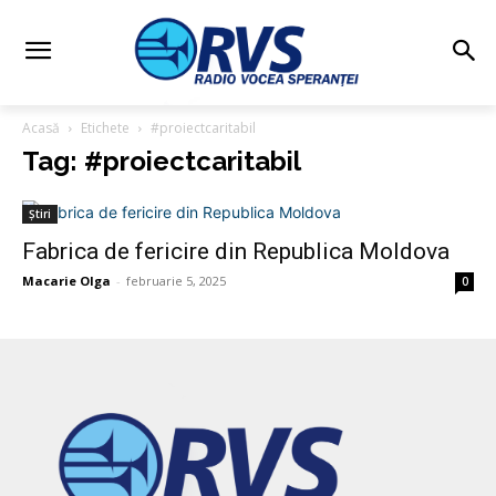
Acasă
Etichete
#proiectcaritabil
Tag: #proiectcaritabil
Știri
Fabrica de fericire din Republica Moldova
Macarie Olga
-
februarie 5, 2025
0