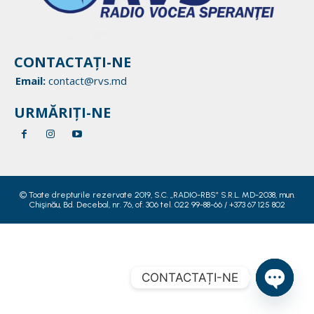
CONTACTAȚI-NE
Email:
contact@rvs.md
URMĂRIȚI-NE
© Toate drepturile rezervate 2019, S.C. „RADIO-RBS” S.R.L. MD-2038, mun.
Chişinău, Bd. Decebal, nr. 76, of. 306 tel. 022 99-88-66 / +373 67 125 802
CONTACTAȚI-NE
Open