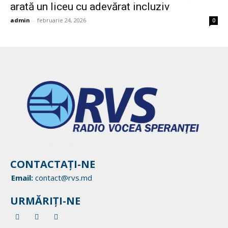
arată un liceu cu adevărat incluziv
admin
-
februarie 24, 2026
0
CONTACTAȚI-NE
Email:
contact@rvs.md
URMĂRIȚI-NE