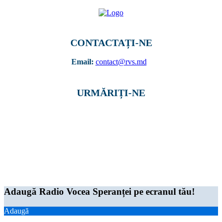
CONTACTAȚI-NE
Email:
contact@rvs.md
URMĂRIȚI-NE
© Toate drepturile rezervate 2019, S.C. „RADIO-RBS” S.R.L. MD-2038, mun.
Chişinău, Bd. Decebal, nr. 76, of. 306 tel. 022 99-88-66 / +373 67 125 802
Adaugă Radio Vocea Speranței pe ecranul tău!
Adaugă