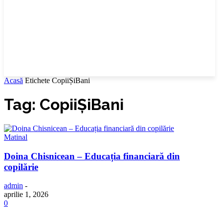
Acasă
Etichete
CopiiȘiBani
Tag: CopiiȘiBani
Matinal
Doina Chisnicean – Educația financiară din
copilărie
admin
-
aprilie 1, 2026
0